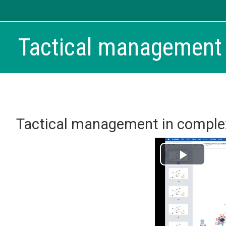
Skip to main content
Tactical management 
Tactical management in complexi
Play
Video