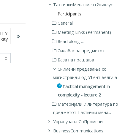
ТактичкиМенаџмент2циклус
Participants
General
Meeting Links (Permanent)
ITY
xity
Read along ...
Силабас за предметот
База на прашања
Снимени предавања со
магистранди од УГент Белгија
Tactical management in
complexity - lecture 2
Материјали и литература по
предметот Тактички мена...
УправувањеСоПромени
BusinessCommunications